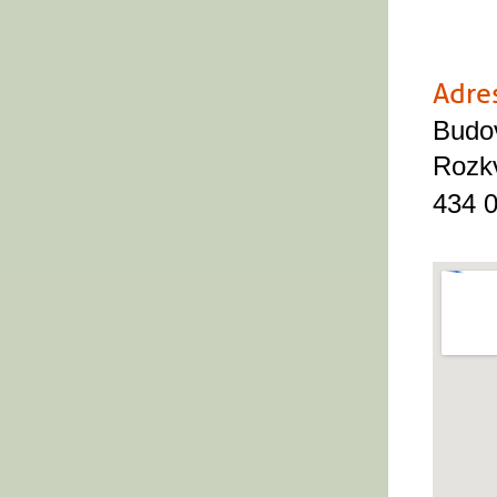
Ne
Adre
Budov
Rozk
434 