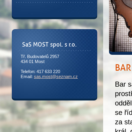
SaS MOST spol. s r.o.
Tř. Budovatelů 2957
434 01 Most
BAR
Telefon: 417 633 220
Email:
sas.most@seznam.cz
Bar s
prost
odděl
se ří
za st
král,