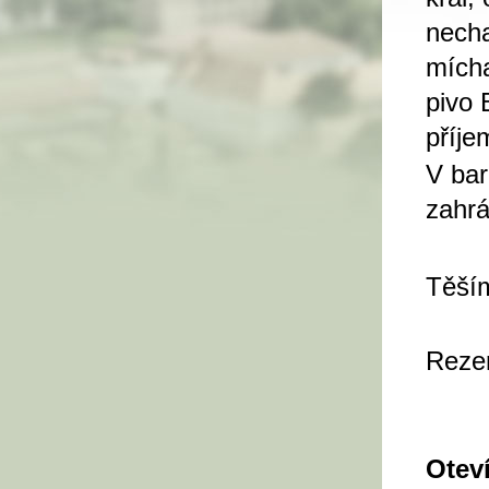
necha
mícha
pivo 
příj
V bar
zahrá
Těším
Rezer
Oteví