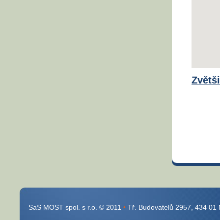
Zvětš
SaS MOST spol. s r.o. © 2011
•
Tř. Budovatelů 2957, 434 01