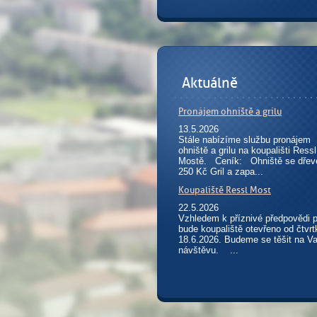
Aktuálně
Pronájem ohniště a grilu
13.5.2026
Stále nabízíme službu pronájem
ohniště a grilu na koupališti Ressl
Mostě. Ceník: Ohniště se dřev
250 Kč Gril a zapa...
Koupaliště Ressl Most
22.5.2026
Vzhledem k příznivé předpovědi 
bude koupaliště otevřeno od čtvrt
18.6.2026. Budeme se těšit na Va
návštěvu. ...