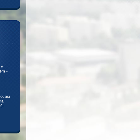
 v
em -
počasí
ka
ši