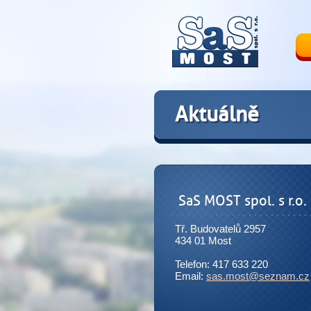
Aktuálně
SaS MOST spol. s r.o.
Tř. Budovatelů 2957
434 01 Most
Telefon: 417 633 220
Email:
sas.most@seznam.cz