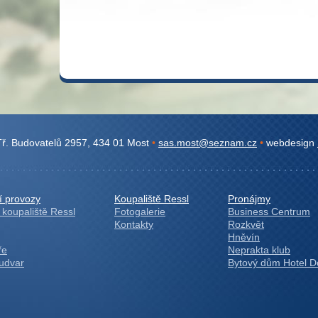
ř. Budovatelů 2957, 434 01 Most
•
sas.most@seznam.cz
•
webdesign
í provozy
Koupaliště Ressl
Pronájmy
koupaliště Ressl
Fotogalerie
Business Centrum
Kontakty
Rozkvět
Hněvín
ře
Neprakta klub
Budvar
Bytový dům Hotel 