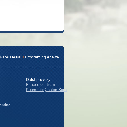
Karel Hejkal
•
Programing
Anawe
Další provozy
Fitness centrum
Kosmetický salón Sára
Domino