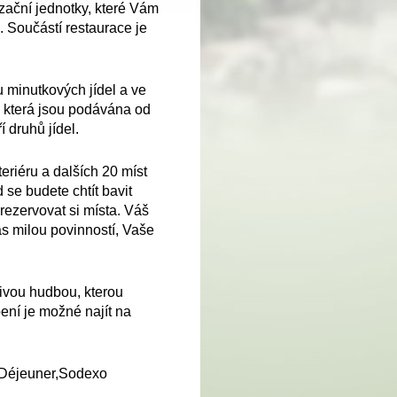
izační jednotky, které Vám
. Součástí restaurace je
 minutkových jídel a ve
, která jsou podávána od
 druhů jídel.
eriéru a dalších 20 míst
 se budete chtít bavit
rezervovat si místa. Váš
ás milou povinností, Vaše
ivou hudbou, kterou
ení je možné najít na
 Déjeuner,Sodexo