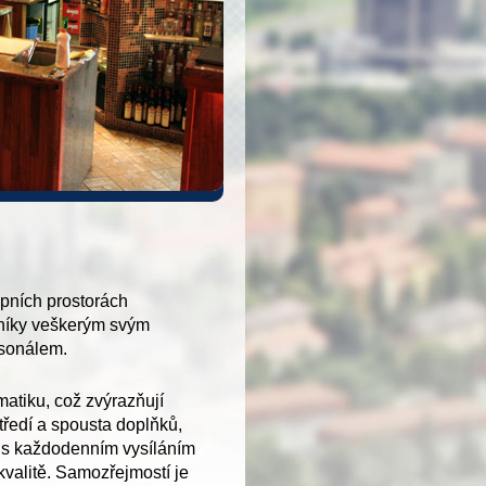
epních prostorách
ěvníky veškerým svým
rsonálem.
matiku, což zvýrazňují
ředí a spousta doplňků,
y s každodenním vysíláním
kvalitě. Samozřejmostí je