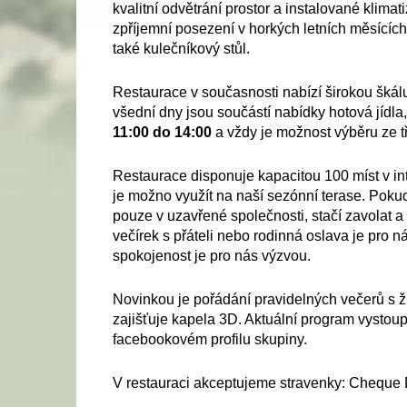
kvalitní odvětrání prostor a instalované klimat
zpříjemní posezení v horkých letních měsících
také kulečníkový stůl.
Restaurace v současnosti nabízí širokou škálu
všední dny jsou součástí nabídky hotová jídla
11:00 do 14:00
a vždy je možnost výběru ze tří
Restaurace disponuje kapacitou 100 míst v int
je možno využít na naší sezónní terase. Pokud
pouze v uzavřené společnosti, stačí zavolat a 
večírek s přáteli nebo rodinná oslava je pro n
spokojenost je pro nás výzvou.
Novinkou je pořádání pravidelných večerů s ž
zajišťuje kapela 3D. Aktuální program vystoup
facebookovém profilu skupiny.
V restauraci akceptujeme stravenky: Cheque