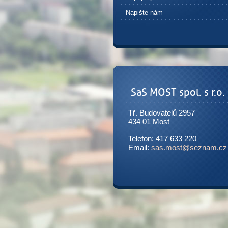
Napište nám
SaS MOST spol. s r.o.
Tř. Budovatelů 2957
434 01 Most
Telefon: 417 633 220
Email:
sas.most@seznam.cz