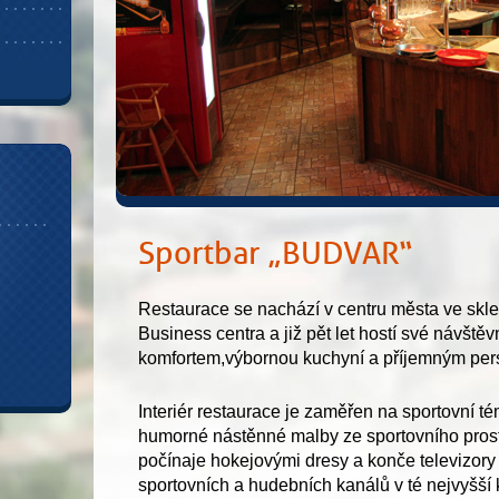
Sportbar „BUDVAR“
Restaurace se nachází v centru města ve skl
Business centra a již pět let hostí své návšt
komfortem,výbornou kuchyní a příjemným pe
Interiér restaurace je zaměřen na sportovní té
humorné nástěnné malby ze sportovního prost
počínaje hokejovými dresy a konče televizor
sportovních a hudebních kanálů v té nejvyšší 