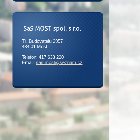
SaS MOST spol. s r.o.
Tř. Budovatelů 2957
434 01 Most
Telefon: 417 633 220
Email:
sas.most@seznam.cz