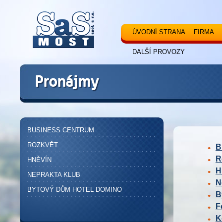
ÚVODNÍ STRANA
FIRMA
DALŠÍ PROVOZY
Pronájmy
BUSINESS CENTRUM
ROZKVĚT
B
R
HNĚVÍN
H
NEPRAKTA KLUB
N
BYTOVÝ DŮM HOTEL DOMINO
B
F
K