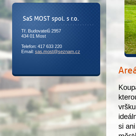
SaS MOST spol. s r.o.
Tř. Budovatelů 2957
434 01 Most
Telefon: 417 633 220
Email:
sas.most@seznam.cz
Areá
Koupa
ktero
vršku
ideál
si an