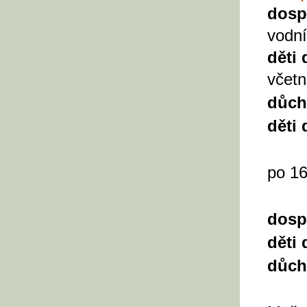
dosp
vodní
děti
včetn
důch
děti 
po 16
dosp
děti
důch