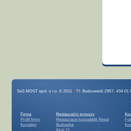
SaS MOST spol. s r.o. © 2011
•
Tř. Budovatelů 2957, 434 01
Firma
Restaurační provozy
Kou
Profil firmy
Restaurace koupaliště Ressl
Fot
Kontakty
Budvarka
Kon
Klub 21