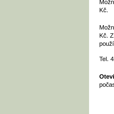
Možno
Kč.
Možno
Kč. Z
použí
Tel. 
Otev
počas