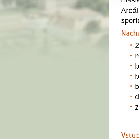
měst
Areál
sport
Nachá
2
m
b
b
b
d
z
Vstup