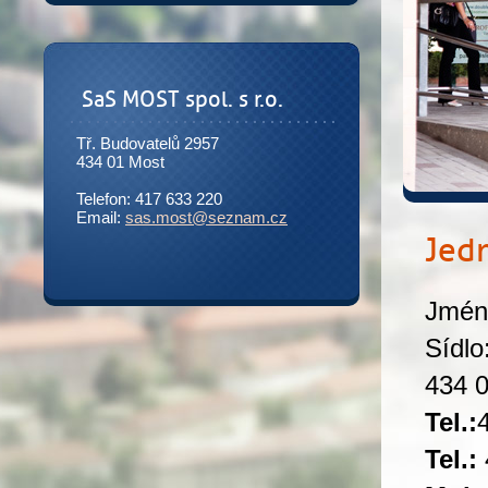
SaS MOST spol. s r.o.
Tř. Budovatelů 2957
434 01 Most
Telefon: 417 633 220
Email:
sas.most@seznam.cz
Jedn
Jméno
Sídlo
434 
Tel.:
Tel.: