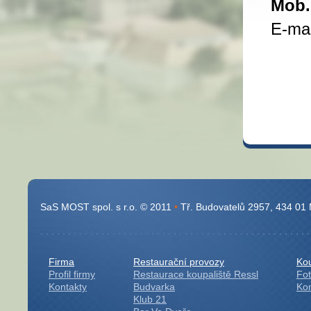
Mob.
E-mai
SaS MOST spol. s r.o. © 2011
•
Tř. Budovatelů 2957, 434 01
Firma
Restaurační provozy
Kou
Profil firmy
Restaurace koupaliště Ressl
Fot
Kontakty
Budvarka
Kon
Klub 21